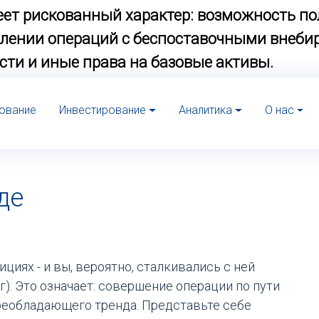
ет рискованный характер: возможность по
твлении операций с беспоставочными вне
сти и иные права на базовые активы.
ование
Инвестирование
Аналитика
О нас
де
циях - и вы, вероятно, сталкивались с ней
друг). Это означает: совершение операции по пути
реобладающего тренда. Представьте себе