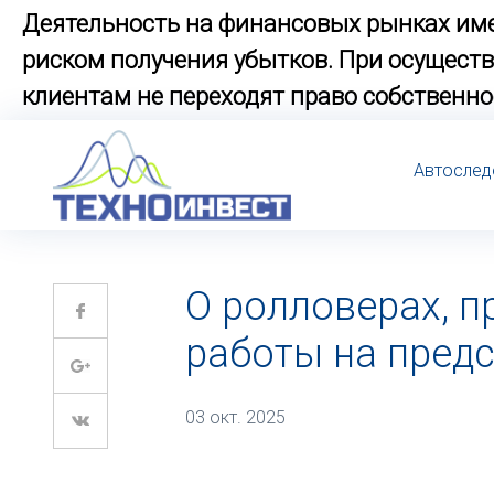
Деятельность на финансовых рынках име
риском получения убытков. При осущес
клиентам не переходят право собственно
Автослед
О ролловерах, п
работы на пред
03 окт. 2025