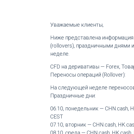
Уважаемые клиенты,
Ниже представлена информация 
(rollovers), праздничными дням
неделе.
CFD на деривативы — Forex, Тов
Переносы операций (Rollover):
На следующей неделе переносов
Праздничные дни:
06.10, понедельник — CHN.cash, 
CEST
07.10, вторник — CHN.cash, HK.c
08.10, среда — CHN.cash, HK.cash