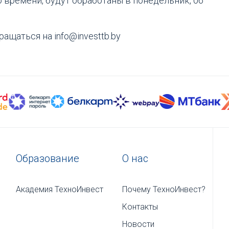
о времени, будут обработаны в понедельник, 06
ащаться на info@investtb.by
Образование
О нас
Академия ТехноИнвест
Почему ТехноИнвест?
Контакты
Новости